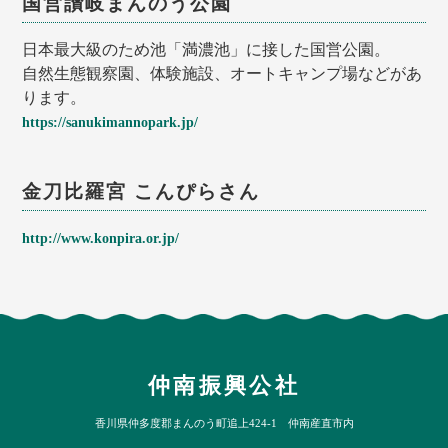
国営讃岐まんのう公園
日本最大級のため池「満濃池」に接した国営公園。
自然生態観察園、体験施設、オートキャンプ場などがあ
ります。
https://sanukimannopark.jp/
金刀比羅宮 こんぴらさん
http://www.konpira.or.jp/
仲南振興公社
香川県仲多度郡まんのう町追上424-1 仲南産直市内